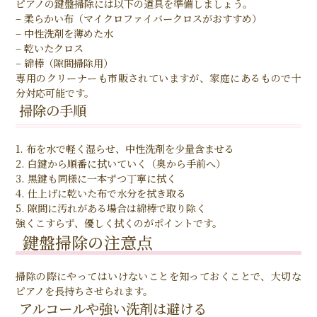
ピアノの鍵盤掃除には以下の道具を準備しましょう。
– 柔らかい布（マイクロファイバークロスがおすすめ）
– 中性洗剤を薄めた水
– 乾いたクロス
– 綿棒（隙間掃除用）
専用のクリーナーも市販されていますが、家庭にあるもので十
分対応可能です。
掃除の手順
1. 布を水で軽く湿らせ、中性洗剤を少量含ませる
2. 白鍵から順番に拭いていく（奥から手前へ）
3. 黒鍵も同様に一本ずつ丁寧に拭く
4. 仕上げに乾いた布で水分を拭き取る
5. 隙間に汚れがある場合は綿棒で取り除く
強くこすらず、優しく拭くのがポイントです。
鍵盤掃除の注意点
掃除の際にやってはいけないことを知っておくことで、大切な
ピアノを長持ちさせられます。
アルコールや強い洗剤は避ける