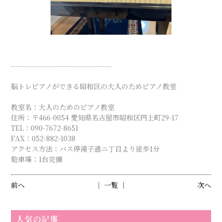
脳トレピアノができる昭和区の大人のためピアノ教室
教室名：大人のためのピアノ教室
住所：〒466-0054 愛知県名古屋市昭和区円上町29-17
TEL：090-7672-8651
FAX：052-882-1038
アクセス方法：バス停滝子通ニ丁目より徒歩1分
駐車場：1台完備
前へ
│ 一覧 │
次へ
人気の記事