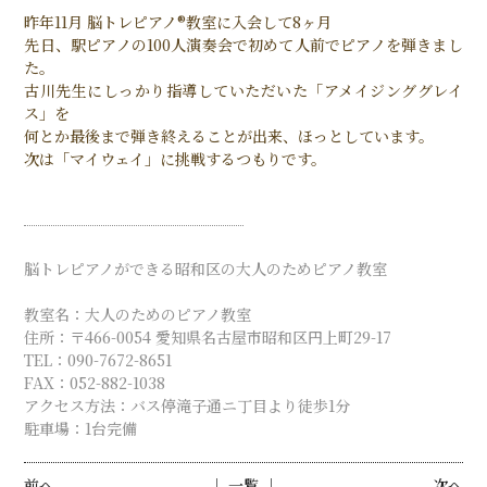
昨年11月 脳トレピアノ®︎教室に入会して8ヶ月
先日、駅ピアノの100人演奏会で初めて人前でピアノを弾きまし
た。
古川先生にしっかり指導していただいた「アメイジンググレイ
ス」を
何とか最後まで弾き終えることが出来、ほっとしています。
次は「マイウェイ」に挑戦するつもりです。
脳トレピアノができる昭和区の大人のためピアノ教室
教室名：大人のためのピアノ教室
住所：〒466-0054 愛知県名古屋市昭和区円上町29-17
TEL：090-7672-8651
FAX：052-882-1038
アクセス方法：バス停滝子通ニ丁目より徒歩1分
駐車場：1台完備
前へ
│ 一覧 │
次へ