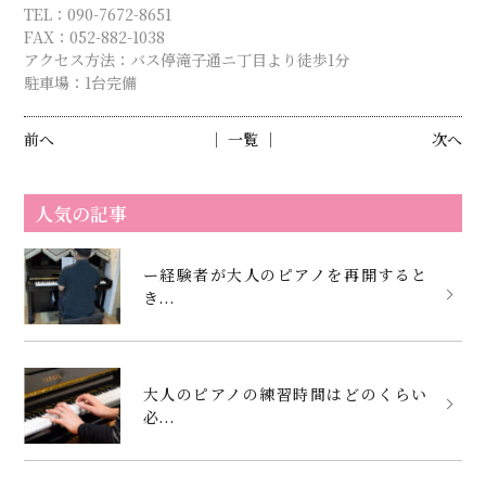
TEL：090-7672-8651
FAX：052-882-1038
アクセス方法：バス停滝子通ニ丁目より徒歩1分
駐車場：1台完備
前へ
│ 一覧 │
次へ
人気の記事
ー経験者が大人のピアノを再開すると
き...
大人のピアノの練習時間はどのくらい
必...