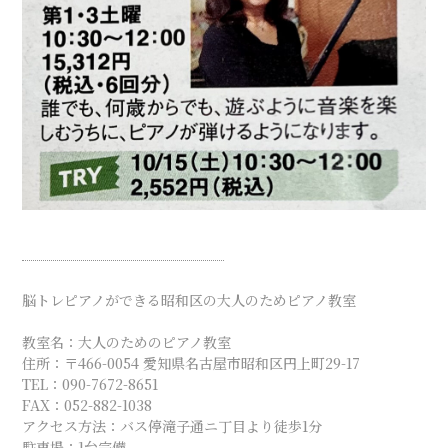
脳トレピアノができる昭和区の大人のためピアノ教室
教室名：大人のためのピアノ教室
住所：〒466-0054 愛知県名古屋市昭和区円上町29-17
TEL：090-7672-8651
FAX：052-882-1038
アクセス方法：バス停滝子通ニ丁目より徒歩1分
駐車場：1台完備