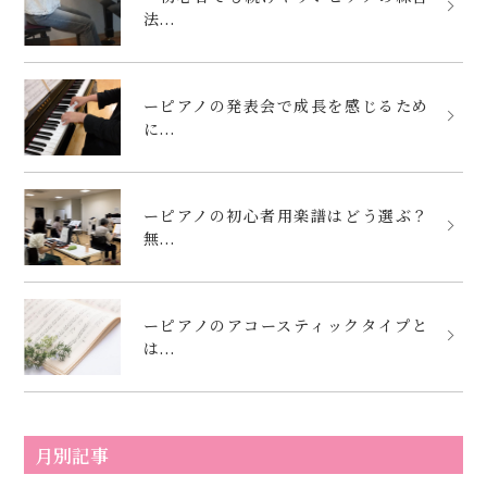
法...
ーピアノの発表会で成長を感じるため
に...
ーピアノの初心者用楽譜はどう選ぶ？
無...
ーピアノのアコースティックタイプと
は...
月別記事