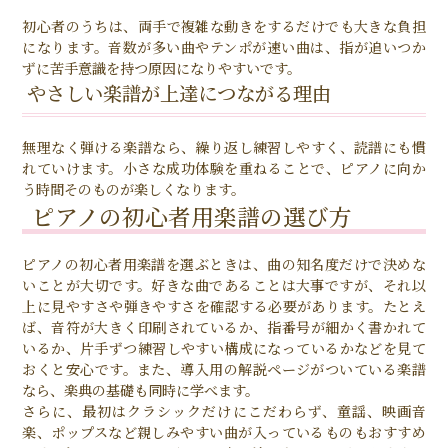
初心者のうちは、両手で複雑な動きをするだけでも大きな負担
になります。音数が多い曲やテンポが速い曲は、指が追いつか
ずに苦手意識を持つ原因になりやすいです。
やさしい楽譜が上達につながる理由
無理なく弾ける楽譜なら、繰り返し練習しやすく、読譜にも慣
れていけます。小さな成功体験を重ねることで、ピアノに向か
う時間そのものが楽しくなります。
ピアノの初心者用楽譜の選び方
ピアノの初心者用楽譜を選ぶときは、曲の知名度だけで決めな
いことが大切です。好きな曲であることは大事ですが、それ以
上に見やすさや弾きやすさを確認する必要があります。たとえ
ば、音符が大きく印刷されているか、指番号が細かく書かれて
いるか、片手ずつ練習しやすい構成になっているかなどを見て
おくと安心です。また、導入用の解説ページがついている楽譜
なら、楽典の基礎も同時に学べます。
さらに、最初はクラシックだけにこだわらず、童謡、映画音
楽、ポップスなど親しみやすい曲が入っているものもおすすめ