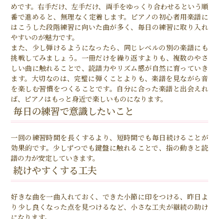
めです。右手だけ、左手だけ、両手をゆっくり合わせるという順
番で進めると、無理なく定着します。ピアノの初心者用楽譜に
はこうした段階練習に向いた曲が多く、毎日の練習に取り入れ
やすいのが魅力です。
また、少し弾けるようになったら、同じレベルの別の楽譜にも
挑戦してみましょう。一冊だけを繰り返すよりも、複数のやさ
しい曲に触れることで、読譜力やリズム感が自然に育っていき
ます。大切なのは、完璧に弾くことよりも、楽譜を見ながら音
を楽しむ習慣をつくることです。自分に合った楽譜と出会えれ
ば、ピアノはもっと身近で楽しいものになります。
毎日の練習で意識したいこと
一回の練習時間を長くするより、短時間でも毎日続けることが
効果的です。少しずつでも鍵盤に触れることで、指の動きと読
譜の力が安定していきます。
続けやすくする工夫
好きな曲を一曲入れておく、できた小節に印をつける、昨日よ
り少し良くなった点を見つけるなど、小さな工夫が継続の助け
になります。