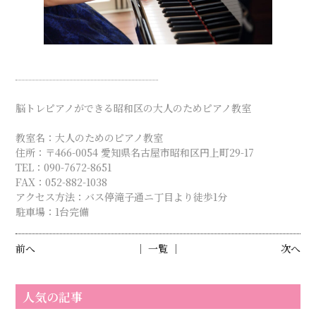
脳トレピアノができる昭和区の大人のためピアノ教室
教室名：大人のためのピアノ教室
住所：〒466-0054 愛知県名古屋市昭和区円上町29-17
TEL：090-7672-8651
FAX：052-882-1038
アクセス方法：バス停滝子通ニ丁目より徒歩1分
駐車場：1台完備
前へ
│ 一覧 │
次へ
人気の記事