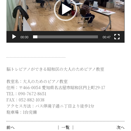
ー
ヤ
ー
00:00
00:47
脳トレピアノができる昭和区の大人のためピアノ教室
教室名：大人のためのピアノ教室
住所：〒466-0054 愛知県名古屋市昭和区円上町29-17
TEL：090-7672-8651
FAX：052-882-1038
アクセス方法：バス停滝子通ニ丁目より徒歩1分
駐車場：1台完備
前へ
│ 一覧 │
次へ