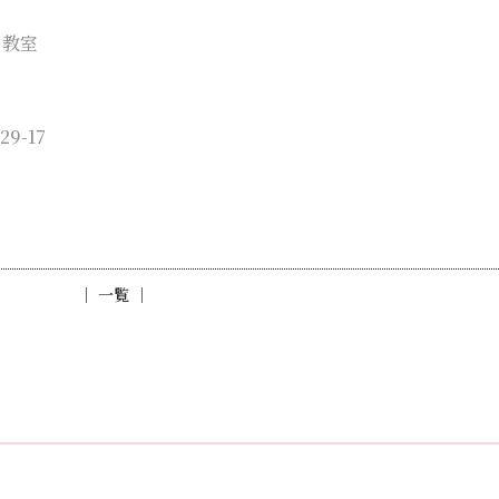
ノ教室
9-17
│ 一覧 │