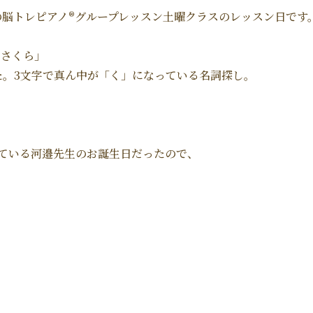
脳トレピアノ®︎グループレッスン土曜クラスのレッスン日です
らさくら」
た。3文字で真ん中が「く」になっている名詞探し。
っている河邉先生のお誕生日だったので、
。